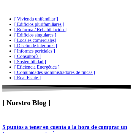
[ Vivienda unifamiliar ]
[ Edificios plurifamiliares ]
[ Reforma / Rehabilitación ]
[ Edificios singulares ]
[ Locales comerciales]
[ Diseño de interiores ]
[ Informes periciales ]
[ Consultoría ]
[ Sostenibilidad ]
[ Eficiencia Energética ]
[ Comunidades /administradores de fincas ]
[ Real Estate ]
[
Nuestro Blog
]
5 puntos a tener en cuenta a la hora de comprar un