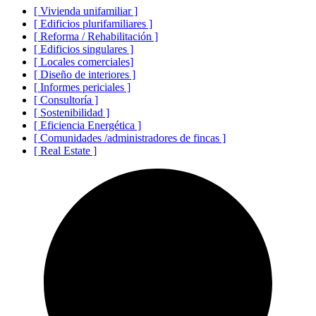
[ Vivienda unifamiliar ]
[ Edificios plurifamiliares ]
[ Reforma / Rehabilitación ]
[ Edificios singulares ]
[ Locales comerciales]
[ Diseño de interiores ]
[ Informes periciales ]
[ Consultoría ]
[ Sostenibilidad ]
[ Eficiencia Energética ]
[ Comunidades /administradores de fincas ]
[ Real Estate ]