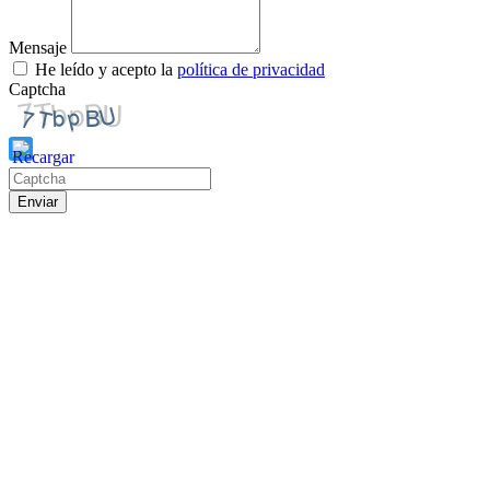
Mensaje
He leído y acepto la
política de privacidad
Captcha
Por
Enviar
favor,
introduce
los
caracteres
que
se
muestran
en
el
CAPTCHA
para
verificar
que
eres